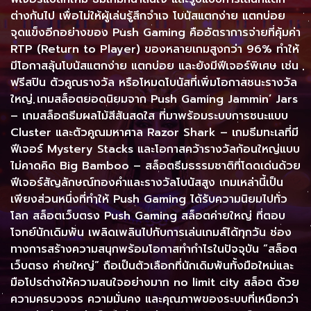
ต่างกันไป เพื่อไม่ให้ผู้เล่นรู้สึกจำเจ โบนัสแตกง่าย แตกบ่อย
จุดแข็งอีกอย่างของ Push Gaming คืออัตราการจ่ายที่คุ้มค่า
RTP (Return to Player) ของหลายเกมสูงกว่า 96% ทำให้
มีโอกาสลุ้นโบนัสแตกง่าย แตกบ่อย และยังมีฟีเจอร์พิเศษ เช่น
ฟรีสปิน ตัวคูณรางวัล หรือโหมดโบนัสที่เพิ่มโอกาสชนะรางวัล
ใหญ่ เกมสล็อตยอดนิยมจาก Push Gaming Jammin’ Jars
– เกมสล็อตธีมผลไม้สีสันสดใส ที่มาพร้อมระบบการชนะแบบ
Cluster และตัวคูณมหาศาล Razor Shark – เกมธีมทะเลที่มี
ฟีเจอร์ Mystery Stacks และโอกาสคว้ารางวัลก้อนใหญ่แบบ
ไม่คาดคิด Big Bamboo – สล็อตธีมธรรมชาติที่โดดเด่นด้วย
ฟีเจอร์สัญลักษณ์ทองคำและรางวัลโบนัสสูง เกมเหล่านี้เป็น
เพียงส่วนหนึ่งที่ทำให้ Push Gaming ได้รับความนิยมไปทั่ว
โลก สล็อตเว็บตรง Push Gaming สล็อตค่ายใหญ่ ที่ตอบ
โจทย์นักเดิมพัน เพลิดเพลินไปกับการเล่นเกมส์ได้ทุกวัน ช่อง
ทางการสร้างความสนุกพร้อมโอกาสทำกำไรในปัจจุบัน “สล็อต
เว็บตรง ค่ายใหญ่” ถือเป็นตัวเลือกที่นักเดิมพันทั้งมือใหม่และ
มือโปรต่างให้ความสนใจอย่างมาก no limit city สล็อต ด้วย
ความครบวงจร ความมั่นคง และคุณภาพของระบบที่เหนือกว่า