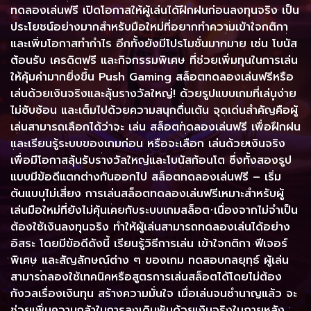
ทดลองเล่นฟรี เปิดโอกาสให้ผู้เล่นได้ฝึกฝนก่อนลงทุนจริง เป็น
ประโยชน์อย่างมากสำหรับมือใหม่ที่อยากทำความเข้าใจกติกา
และเพิ่มโอกาสทำกำไร อีกทั้งยังมีโปรโมชั่นมากมาย เช่น โบนัส
ต้อนรับ เครดิตฟรี และกิจกรรมพิเศษ ที่ช่วยเพิ่มทุนในการเล่น
ให้คุ้มค่ามากยิ่งขึ้น Push Gaming สล็อตทดลองเล่นฟรีหรือ
เล่นด้วยเงินจริงและลุ้นรางวัลใหญ่! ด้วยรูปแบบเกมที่เล่นง่าย
ไม่ซับซ้อน และเต็มไปด้วยความสนุกตื่นเต้น จุดเด่นสำคัญคือผู้
เล่นสามารถเลือกได้ว่าจะ เล่น สล็อตทดลองเล่นฟรี เพื่อฝึกฝน
และเรียนรู้ระบบของเกมก่อน หรือจะเลือก เล่นด้วยเงินจริง
เพื่อมีโอกาสลุ้นรับรางวัลใหญ่และโบนัสก้อนโต ซึ่งทั้งสองรูป
แบบมีข้อดีแตกต่างกันออกไป สล็อตทดลองเล่นฟรี – เริ่ม
ต้นแบบไม่เสี่ยง การเล่นสล็อตทดลองเล่นฟรีเหมาะสำหรับผู้
เล่นมือใหม่ที่ยังไม่คุ้นเคยกับระบบเกมสล็อต เนื่องจากไม่จำเป็น
ต้องใช้เงินลงทุนจริง ทำให้ผู้เล่นสามารถทดลองเล่นได้อย่าง
อิสระ โดยมีข้อดีดังนี้ เรียนรู้วิธีการเล่น เข้าใจกติกา ฟีเจอร์
พิเศษ และสัญลักษณ์ต่าง ๆ ของเกม ทดสอบกลยุทธ์ ผู้เล่น
สามารถลองใช้เทคนิคหรือสูตรการเล่นสล็อตได้โดยไม่ต้อง
กังวลเรื่องเงินทุน สร้างความมั่นใจ เมื่อเล่นจนชำนาญแล้ว จะ
ช่วยเพิ่มความกล้าในการลงเดิมพันด้วยเงินจริงในภายหลัง