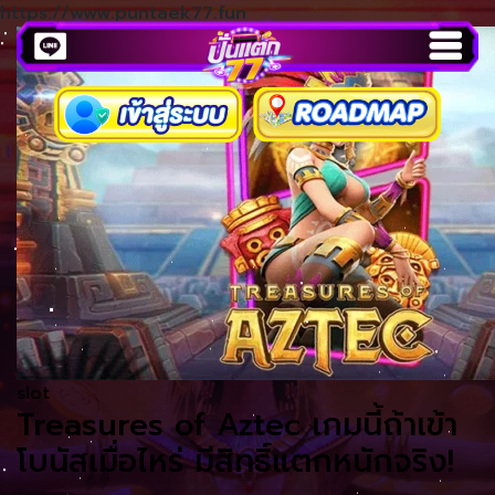
https://www.puntaek77.fun
slot
Treasures of Aztec เกมนี้ถ้าเข้า
โบนัสเมื่อไหร่ มีสิทธิ์แตกหนักจริง!