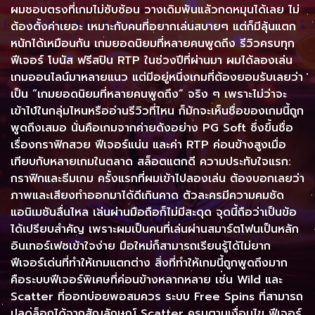
ผมชอบตรงที่เกมไม่ซับซ้อน วางเดิมพันแล้วกดหมุนได้เลย ไม่
ต้องตั้งค่าเยอะ เหมาะกับคนที่อยากเล่นสบายๆ แต่ก็มีลุ้นแตก
หนักได้เหมือนกัน เกมยอดนิยมที่หลายคนพูดถึง รีวิวครบทุก
ฟีเจอร์ โบนัส ฟรีสปิน RTP ในช่วงปีที่ผ่านมา ผมได้ลองเล่น
เกมออนไลน์มาหลายแนว แต่มีอยู่หนึ่งเกมที่ต้องยอมรับเลยว่า
เป็น “เกมยอดนิยมที่หลายคนพูดถึง” จริง ๆ เพราะไม่ว่าจะ
เข้าไปในกลุ่มไหนหรืออ่านรีวิวที่ไหน ก็มักจะเห็นชื่อของเกมนี้ถูก
พูดถึงเสมอ นั่นคือเกมจากค่ายดังอย่าง PG Soft ซึ่งขึ้นชื่อ
เรื่องกราฟิกสวย ฟีเจอร์แน่น และค่า RTP ค่อนข้างสูงเมื่อ
เทียบกับหลายเกมในตลาด สล็อตแตกดี ความประทับใจแรก:
กราฟิกและธีมเกม ครั้งแรกที่ผมเข้าไปลองเล่น ต้องบอกเลยว่า
ภาพและเสียงทำออกมาได้ดีเกินคาด ตัวละครมีความคมชัด
แอนิเมชันลื่นไหล เล่นผ่านมือถือก็ไม่มีสะดุด จุดนี้ถือว่าเป็นข้อ
ได้เปรียบสำคัญ เพราะผมเป็นคนที่เล่นผ่านสมาร์ตโฟนเป็นหลัก
อินเทอร์เฟซเข้าใจง่าย มือใหม่ก็สามารถเรียนรู้ได้ไม่ยาก
ฟีเจอร์เด่นที่ทำให้เกมแตกต่าง สิ่งที่ทำให้เกมนี้ถูกพูดถึงมาก
คือระบบฟีเจอร์พิเศษที่ค่อนข้างหลากหลาย เช่น Wild และ
Scatter ที่ออกบ่อยพอสมควร ระบบ Free Spins ที่สามารถ
ปลดล็อกได้จากสัญลักษณ์ Scatter ครบตามเงื่อนไข ฟีเจอร์